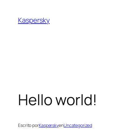
Saltar
al
Kaspersky
contenido
Hello world!
Escrito por
Kaspersky
en
Uncategorized